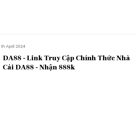
1th April 2024
DA88 - Link Truy Cập Chính Thức Nhà
Cái DA88 - Nhận 888k